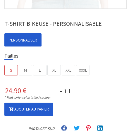
T-SHIRT BIKEUSE - PERSONNALISABLE
PERSONNALISER
Tailles
S
M
L
XL
XXL
XXXL
24.90
€
-
+
* Peut varier selon taille / couleur
AJOUTER AU PANIER
PARTAGEZ SUR