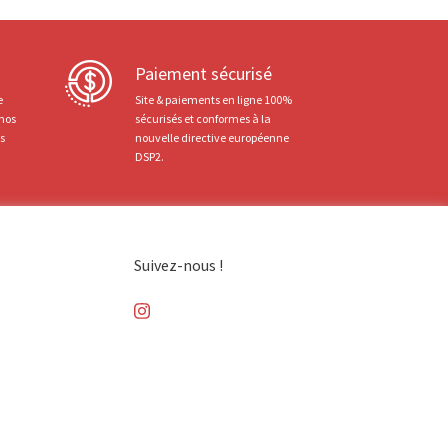
Paiement sécurisé
e
Site & paiements en ligne 100%
 nos
sécurisés et conformes à la
ts
nouvelle directive européenne
DSP2.
Suivez-nous !