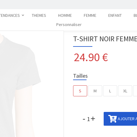
TENDANCES
THEMES
HOMME
FEMME
ENFANT
B
Personnaliser
T-SHIRT NOIR FEMM
24.90
€
Tailles
S
M
L
XL
-
+
AJOUTER A