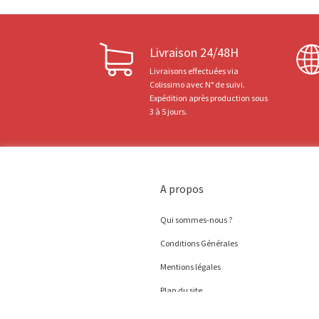
Livraison 24/48H
Livraisons effectuées via
Colissimo avec N° de suivi.
Expédition après production sous
3 à 5 jours.
A propos
Qui sommes-nous ?
Conditions Générales
Mentions légales
Plan du site