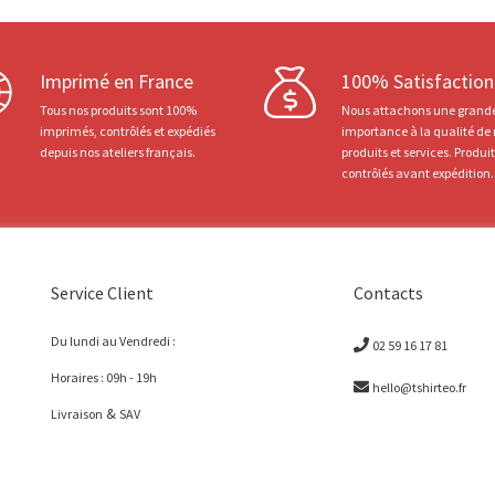
Imprimé en France
100% Satisfaction
Tous nos produits sont 100%
Nous attachons une grand
imprimés, contrôlés et expédiés
importance à la qualité de
depuis nos ateliers français.
produits et services. Produi
contrôlés avant expédition.
Service Client
Contacts
Du lundi au Vendredi :
02 59 16 17 81
Horaires : 09h - 19h
hello@tshirteo.fr
&
Livraison
SAV