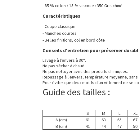
- 85 % coton / 15 % viscose : 350 Gris chiné
Caractéristiques
- Coupe classique
- Manches courtes
- Belles finitions, col en bord côte
Conseils d'entretien pour préserver durabl
Lavage à l'envers à 30°.
Ne pas sécher à chaud.
Ne pas nettoyer avec des produits chimiques.
Repassage à l'envers, température moyenne, sans 
Pour éviter que deux motifs d'un vêtement ne se co
Guide des tailles :
S
M
L
XL
A (cm)
61
63
65
67
B (cm)
41
44
47
50