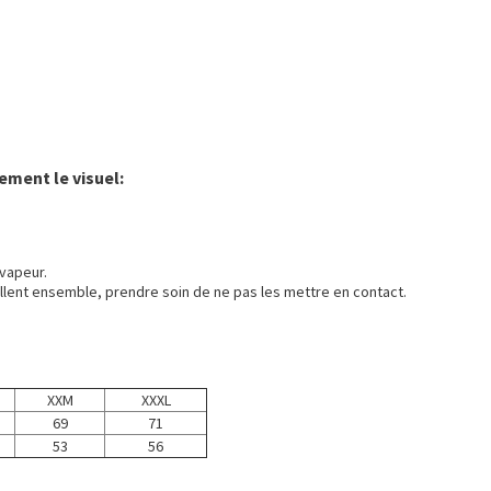
ement le visuel:
vapeur.
llent ensemble, prendre soin de ne pas les mettre en contact.
XXM
XXXL
69
71
53
56