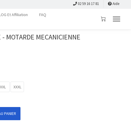
02 59 16 17 81
Aide
LOG Et Affiliation
FAQ
E - MOTARDE MECANICIENNE
XXL
XXXL
U PANIER