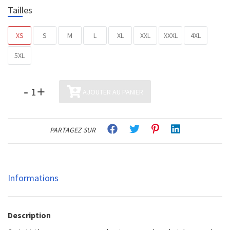
Tailles
XS
S
M
L
XL
XXL
XXXL
4XL
5XL
-
+
AJOUTER AU PANIER
PARTAGEZ SUR
Informations
Description