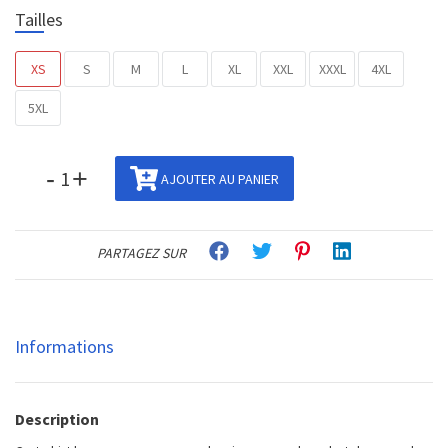
Tailles
XS
S
M
L
XL
XXL
XXXL
4XL
5XL
-
+
AJOUTER AU PANIER
PARTAGEZ SUR
Informations
Description