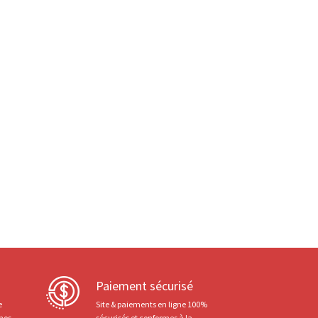
Paiement sécurisé
e
Site & paiements en ligne 100%
 nos
sécurisés et conformes à la