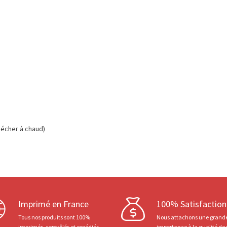
écher à chaud)
Imprimé en France
100% Satisfaction
Tous nos produits sont 100%
Nous attachons une grand
imprimés, contrôlés et expédiés
importance à la qualité de