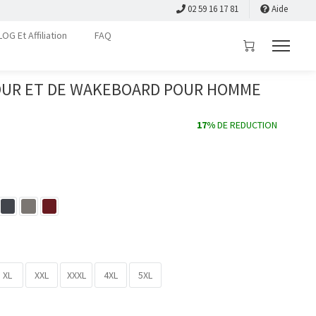
02 59 16 17 81
Aide
LOG Et Affiliation
FAQ
MOUR ET DE WAKEBOARD POUR HOMME
17%
DE REDUCTION
XL
XXL
XXXL
4XL
5XL