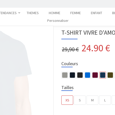
TENDANCES
THEMES
HOMME
FEMME
ENFANT
B
Personnaliser
T-SHIRT VIVRE D'A
24.90
€
29,90 €
Couleurs
Tailles
XS
S
M
L