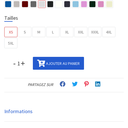
Tailles
XS
S
M
L
XL
XXL
XXXL
4XL
5XL
-
+
AJOUTER AU PANIER
PARTAGEZ SUR
Informations