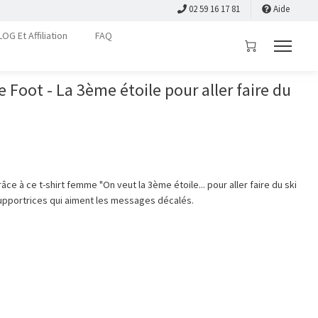
02 59 16 17 81
Aide
LOG Et Affiliation
FAQ
 Foot - La 3ème étoile pour aller faire du
e à ce t-shirt femme "On veut la 3ème étoile... pour aller faire du ski
 supportrices qui aiment les messages décalés.