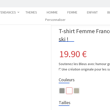
TENDANCES
THEMES
HOMME
FEMME
ENFANT
B
Personnaliser
T-shirt Femme France
ski !
19.90
€
Soutenez les Bleus avec humour grâc
!". Une création originale pour les
Couleurs
Tailles