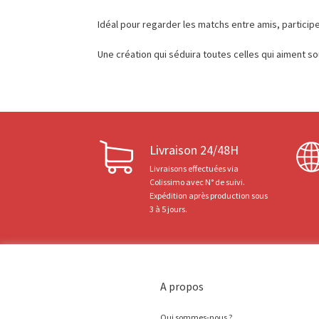
Idéal pour regarder les matchs entre amis, particip
Une création qui séduira toutes celles qui aiment so
Livraison 24/48H
Livraisons effectuées via
Colissimo avec N° de suivi.
Expédition après production sous
3 à 5 jours.
A propos
Qui sommes-nous ?