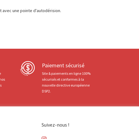
t avec une pointe d'autodérision.
Paiement sécurisé
e
Site & paiements en ligne 100%
 nos
sécurisés et conformes à la
ts
nouvelle directive européenne
DSP2.
Suivez-nous !