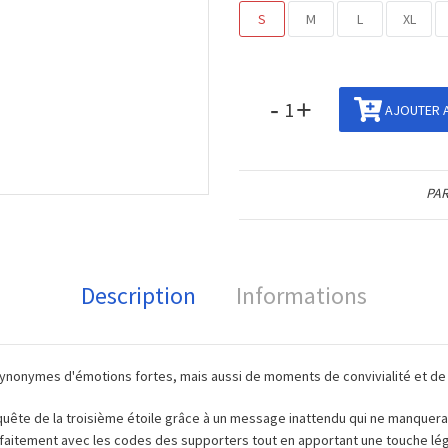
S
M
L
XL
-
+
AJOUTER A
PAR
Description
Informations
ynonymes d'émotions fortes, mais aussi de moments de convivialité et d
uête de la troisième étoile grâce à un message inattendu qui ne manquera p
rfaitement avec les codes des supporters tout en apportant une touche légè