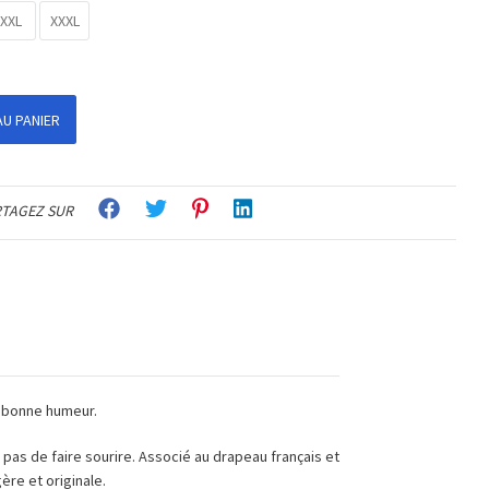
XXL
XXXL
U PANIER
TAGEZ SUR
e bonne humeur.
as de faire sourire. Associé au drapeau français et
re et originale.