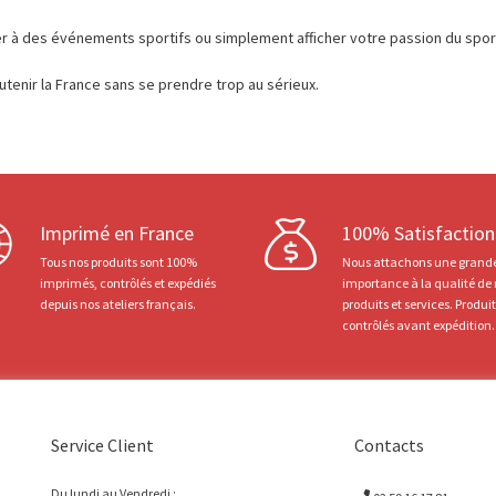
er à des événements sportifs ou simplement afficher votre passion du spor
utenir la France sans se prendre trop au sérieux.
Imprimé en France
100% Satisfaction
Tous nos produits sont 100%
Nous attachons une grand
imprimés, contrôlés et expédiés
importance à la qualité de
depuis nos ateliers français.
produits et services. Produi
contrôlés avant expédition.
Service Client
Contacts
Du lundi au Vendredi :