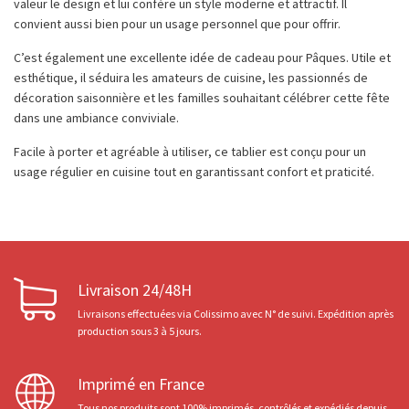
valeur le design et lui confère un style moderne et attractif. Il
convient aussi bien pour un usage personnel que pour offrir.
C’est également une excellente idée de cadeau pour Pâques. Utile et
esthétique, il séduira les amateurs de cuisine, les passionnés de
décoration saisonnière et les familles souhaitant célébrer cette fête
dans une ambiance conviviale.
Facile à porter et agréable à utiliser, ce tablier est conçu pour un
usage régulier en cuisine tout en garantissant confort et praticité.
Livraison 24/48H
Livraisons effectuées via Colissimo avec N° de suivi. Expédition après
production sous 3 à 5 jours.
Imprimé en France
Tous nos produits sont 100% imprimés, contrôlés et expédiés depuis