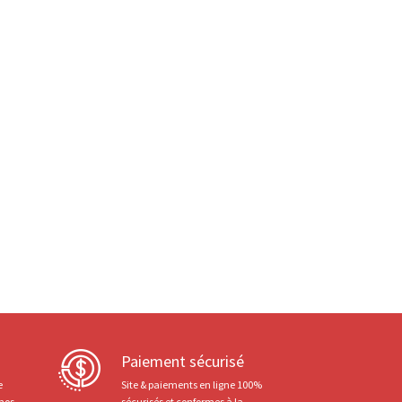
Paiement sécurisé
e
Site & paiements en ligne 100%
 nos
sécurisés et conformes à la