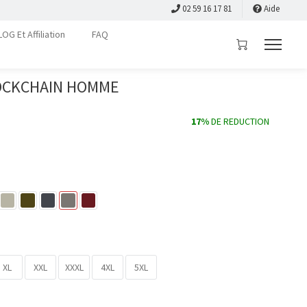
02 59 16 17 81
Aide
LOG Et Affiliation
FAQ
LOCKCHAIN HOMME
17%
DE REDUCTION
XL
XXL
XXXL
4XL
5XL