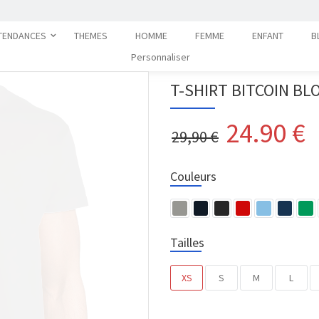
TENDANCES
THEMES
HOMME
FEMME
ENFANT
B
Personnaliser
T-SHIRT BITCOIN B
24.90
€
29,90 €
Couleurs
Tailles
XS
S
M
L