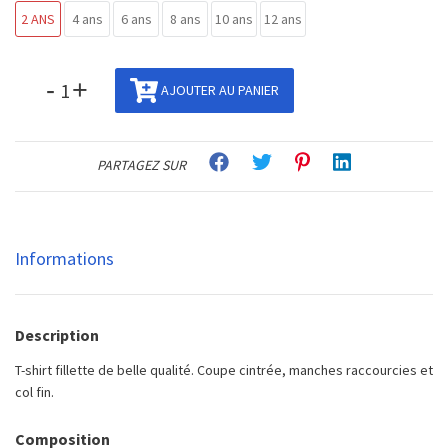
2 ANS
4 ans
6 ans
8 ans
10 ans
12 ans
-
+
AJOUTER AU PANIER
PARTAGEZ SUR
Informations
Description
T-shirt fillette de belle qualité. Coupe cintrée, manches raccourcies et
col fin.
Composition