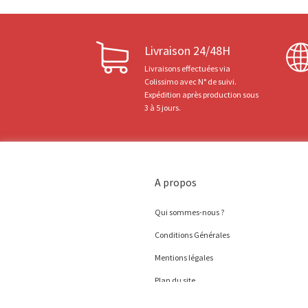
Livraison 24/48H
Livraisons effectuées via
Colissimo avec N° de suivi.
Expédition après production sous
3 à 5 jours.
A propos
Qui sommes-nous ?
Conditions Générales
Mentions légales
Plan du site