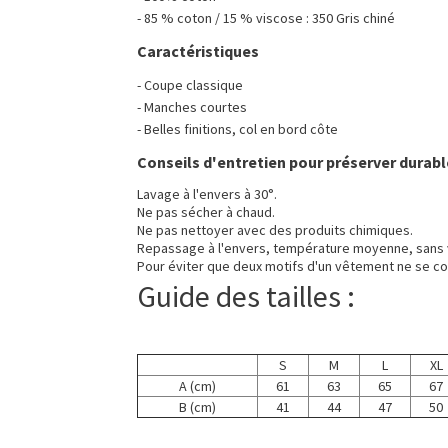
- 85 % coton / 15 % viscose : 350 Gris chiné
Caractéristiques
- Coupe classique
- Manches courtes
- Belles finitions, col en bord côte
Conseils d'entretien pour préserver durabl
Lavage à l'envers à 30°.
Ne pas sécher à chaud.
Ne pas nettoyer avec des produits chimiques.
Repassage à l'envers, température moyenne, sans 
Pour éviter que deux motifs d'un vêtement ne se co
Guide des tailles :
S
M
L
XL
A (cm)
61
63
65
67
B (cm)
41
44
47
50