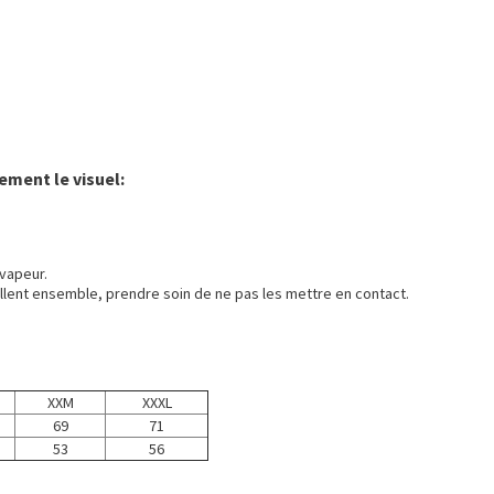
ement le visuel:
vapeur.
llent ensemble, prendre soin de ne pas les mettre en contact.
XXM
XXXL
69
71
53
56