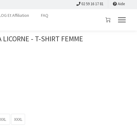
02 59 16 17 81
Aide
LOG Et Affiliation
FAQ
A LICORNE - T-SHIRT FEMME
XXL
XXXL