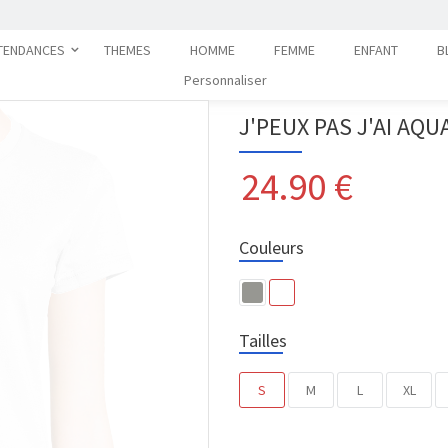
TENDANCES
THEMES
HOMME
FEMME
ENFANT
B
Personnaliser
J'PEUX PAS J'AI AQU
24.90
€
Couleurs
Tailles
S
M
L
XL