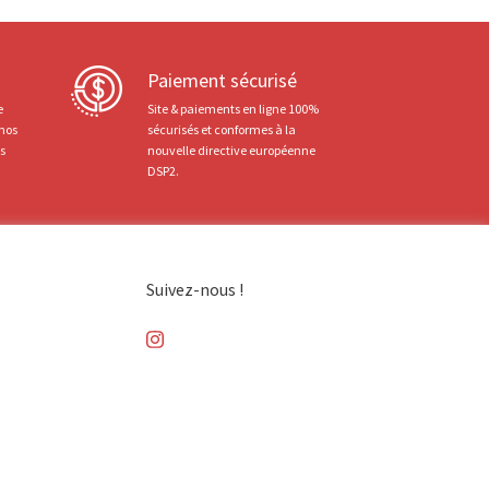
Paiement sécurisé
e
Site & paiements en ligne 100%
 nos
sécurisés et conformes à la
ts
nouvelle directive européenne
DSP2.
Suivez-nous !