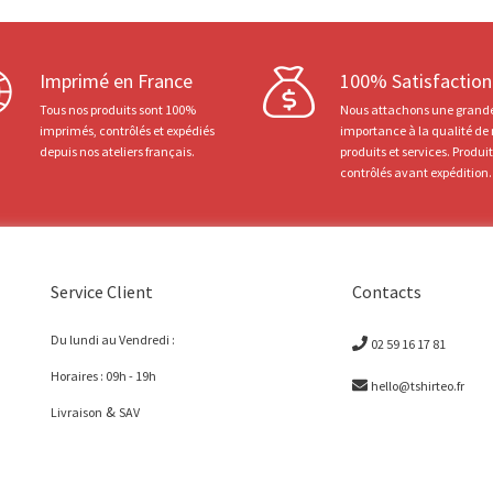
Imprimé en France
100% Satisfaction
Tous nos produits sont 100%
Nous attachons une grand
imprimés, contrôlés et expédiés
importance à la qualité de
depuis nos ateliers français.
produits et services. Produi
contrôlés avant expédition.
Service Client
Contacts
Du lundi au Vendredi :
02 59 16 17 81
Horaires : 09h - 19h
hello@tshirteo.fr
&
Livraison
SAV