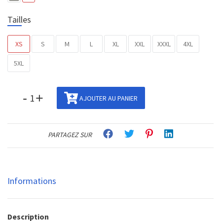
Tailles
XS
S
M
L
XL
XXL
XXXL
4XL
5XL
-
+
AJOUTER AU PANIER
PARTAGEZ SUR
Informations
Description