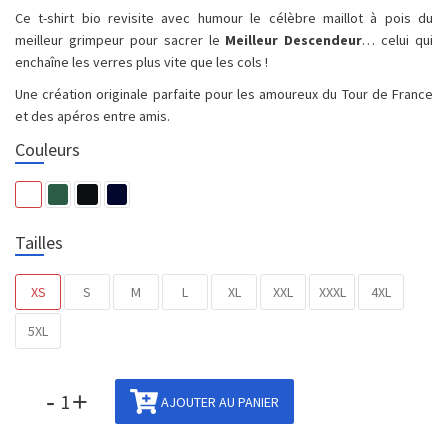
Ce t-shirt bio revisite avec humour le célèbre maillot à pois du
meilleur grimpeur pour sacrer le
Meilleur Descendeur
… celui qui
enchaîne les verres plus vite que les cols !
Une création originale parfaite pour les amoureux du Tour de France
et des apéros entre amis.
Couleurs
Tailles
XS
S
M
L
XL
XXL
XXXL
4XL
5XL
-
+
AJOUTER AU PANIER