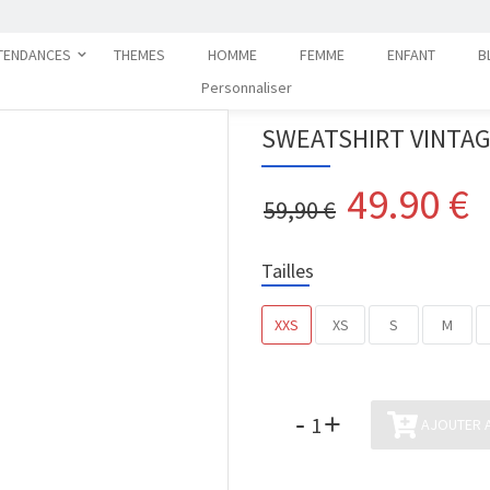
TENDANCES
THEMES
HOMME
FEMME
ENFANT
B
Personnaliser
SWEATSHIRT VINTAG
49.90
€
59,90 €
Tailles
XXS
XS
S
M
-
+
AJOUTER A