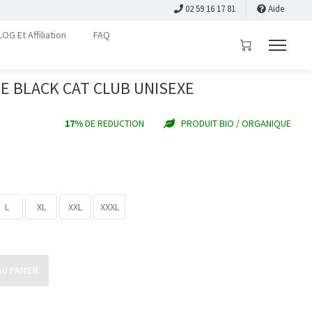
02 59 16 17 81
Aide
LOG Et Affiliation
FAQ
E BLACK CAT CLUB UNISEXE
17%
DE REDUCTION
PRODUIT BIO / ORGANIQUE
L
XL
XXL
XXXL
U PANIER