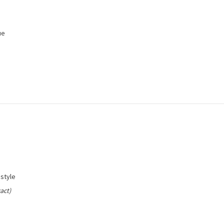
ue
estyle
act)