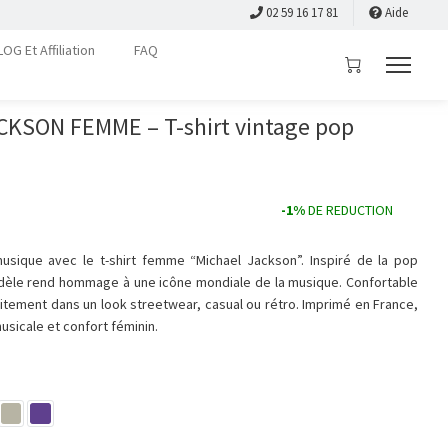
02 59 16 17 81
Aide
LOG Et Affiliation
FAQ
CKSON FEMME – T-shirt vintage pop
-1%
DE REDUCTION
usique avec le t-shirt femme “Michael Jackson”. Inspiré de la pop
odèle rend hommage à une icône mondiale de la musique. Confortable
rfaitement dans un look streetwear, casual ou rétro. Imprimé en France,
musicale et confort féminin.