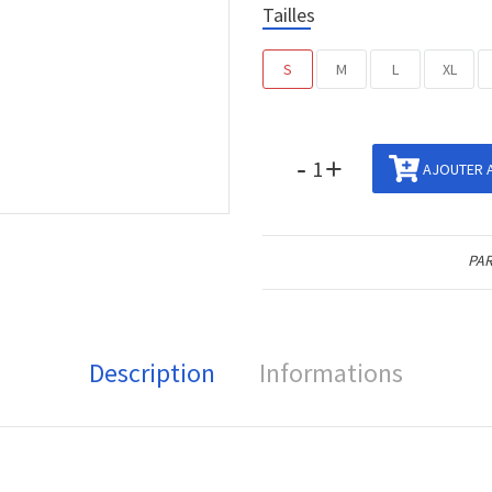
Tailles
S
M
L
XL
-
+
AJOUTER A
PAR
Description
Informations