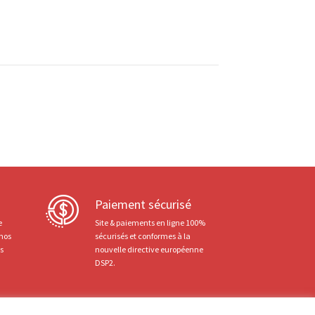
Paiement sécurisé
e
Site & paiements en ligne 100%
 nos
sécurisés et conformes à la
ts
nouvelle directive européenne
DSP2.