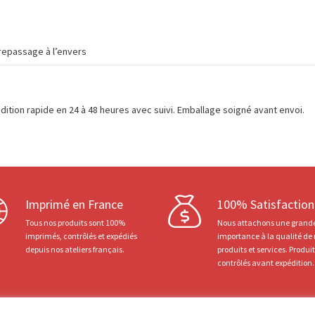
repassage à l’envers
dition rapide en 24 à 48 heures avec suivi. Emballage soigné avant envoi.
Imprimé en France
100% Satisfaction
Tous nos produits sont 100%
Nous attachons une grand
imprimés, contrôlés et expédiés
importance à la qualité de
depuis nos ateliers français.
produits et services. Produi
contrôlés avant expédition.