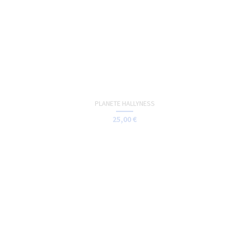
TOTE-BAG - LOST IN THE ECHO
15,00 €