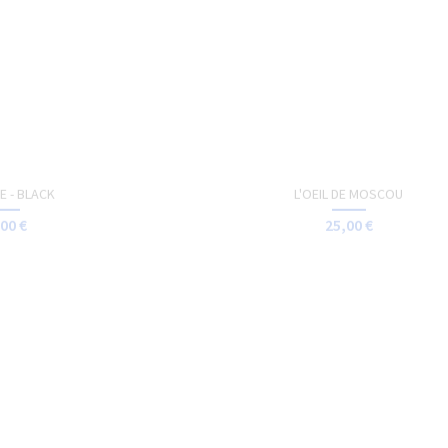
CULPTURE GREC
TOTE-BAG - VISAGE GREC
00 €
15,00 €