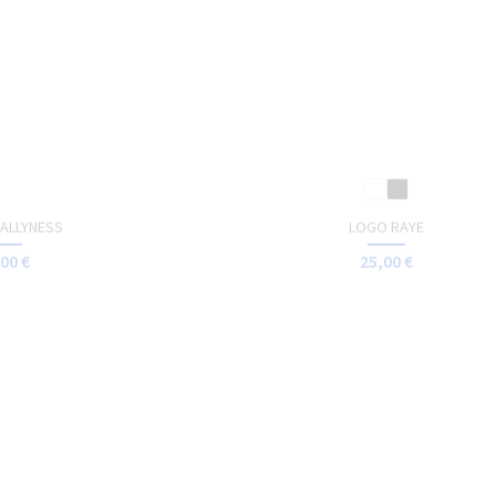
- SEIZIEME
TOTE-BAG - MOONLIGHT
00 €
15,00 €