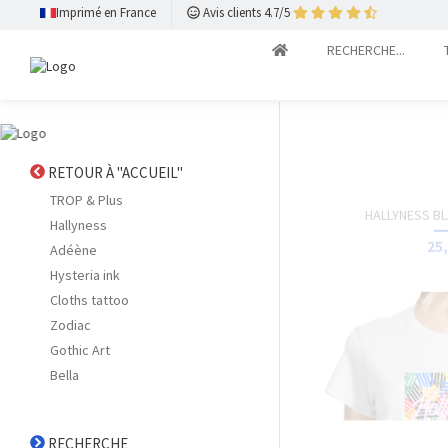
RECHERCHE
Confirmer la sélection
SEXE
TOTE-BAG - L
Homme
15,
Femme
Unisexe
Confirmer la sélection
CATÉGORIES
T-shirts
Sweats
Objets
Tote bags
Sacs
No label
Confirmer la sélection