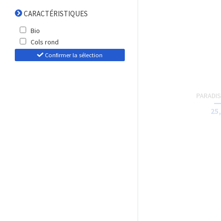
TOTE-BAG - S
15,