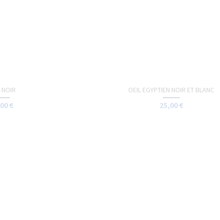
LA TRISTESSE
TOTE-BAG - SCULPTURE
00 €
15,00 €