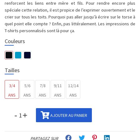
renforcent les liens entre mère et fils. Pour rendre encore plus
spéciale cette relation, il est propice de l’exprimer ouvertement et le
crier sur tous les toits. Pourquoi pas aller jusqu’à écrire sur le torse à
quel point elle compte ? Enfin, pas littéralement. Les impressions de
T-shirts personnalisés sont là pour ça.
Couleurs
Tailles
3/4
5/6
7/8
9/11
12/14
ANS
ANS
ANS
ANS
ANS
-
+
AJOUTER AU PANIER
PARTAGEZ SUR