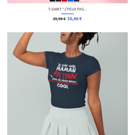
T-SHIRT “J’PEUX PAS...
30,66 €
29,90 €