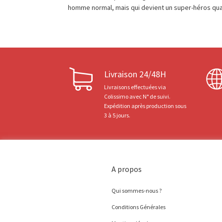
homme normal, mais qui devient un super-héros quan
Livraison 24/48H
Livraisons effectuées via
Colissimo avec N° de suivi.
Expédition après production sous
3 à 5 jours.
A propos
Qui sommes-nous ?
Conditions Générales