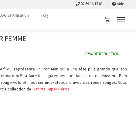
02 59 16 17 81
Aide
LOG Et Affiliation
FAQ
ER FEMME
17%
DE REDUCTION
kater" qui représente un Iron Man qui a une tête plus grande que son
eboard prêt à faire les figures les spectaculaires qui existent. Bien
rouge vêtu et il est sur un skateboard avec des roues rouges. Vous
otre collection de
T-shirts Super-héros
.