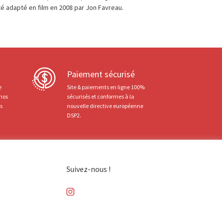
é adapté en film en 2008 par Jon Favreau.
Paiement sécurisé
e
Site & paiements en ligne 100%
 nos
sécurisés et conformes à la
ts
nouvelle directive européenne
DSP2.
Suivez-nous !