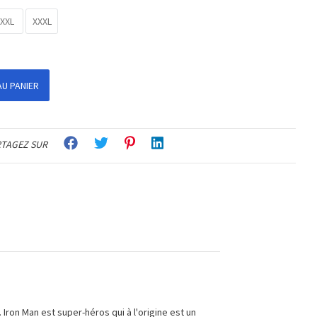
XXL
XXXL
U PANIER
TAGEZ SUR
 Iron Man est super-héros qui à l'origine est un