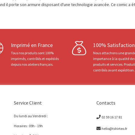
d il porte son armure disposant d'une technologie avancée. Ce comic a ét
Imprimé en France
100% Satisfaction
Tous nos produits sont 100%
Nous attachons une grand
imprimés, contrôlés et expédiés
importance à la qualité de
depuis nos ateliers français.
produits et services. Produi
contrôlés avant expédition.
Service Client
Contacts
Du lundi au Vendredi :
02 59 16 17 81
Horaires : 09h - 19h
hello@tshirteo.fr