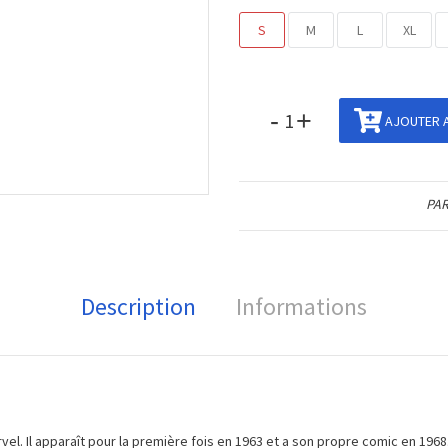
S
M
L
XL
-
+
AJOUTER A
PAR
Description
Informations
vel. Il apparaît pour la première fois en 1963 et a son propre comic en 1968.