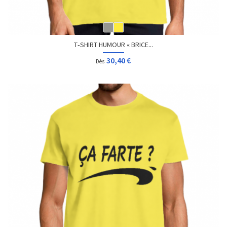
T‑SHIRT HUMOUR « BRICE...
30,40 €
Dès