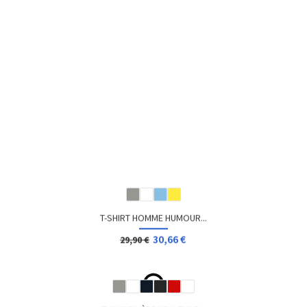
T-SHIRT DRAGON BALL Z...
12,96 €
Dès
T-SHIRT CAPSULE CORP DRAGON...
14,04 €
Dès
T-SHIRT GEEK LUCKY LUKE &...
14,04 €
Dès