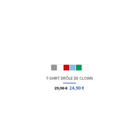
T-SHIRT CORSE "I HAVE A DREAM"
12,96 €
Dès