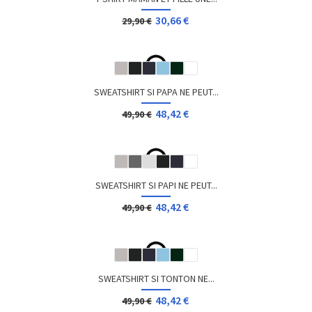
T-SHIRT GEEK GOLDORAK ET...
13,08 €
Dès