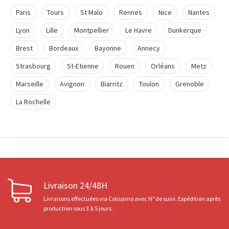
Paris
Tours
St Malo
Rennes
Nice
Nantes
Lyon
Lille
Montpellier
Le Havre
Dunkerque
Brest
Bordeaux
Bayonne
Annecy
Strasbourg
St-Etienne
Rouen
Orléans
Metz
Marseille
Avignon
Biarritz
Toulon
Grenoble
La Rochelle
Livraison 24/48H
Livraisons effectuées via Colissimo avec N° de suivi. Expédition après
production sous 3 à 5 jours.