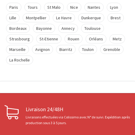
Paris
Tours
St Malo
Nice
Nantes
Lyon
Lille
Montpellier
Le Havre
Dunkerque
Brest
Bordeaux
Bayonne
Annecy
Toulouse
Strasbourg
St-Etienne
Rouen
Orléans
Metz
Marseille
Avignon
Biarritz
Toulon
Grenoble
La Rochelle
Livraison 24/48H
Livraisons effectuées via Colissimo avec N° de suivi. Expédition après
production sous 3 à 5 jours.