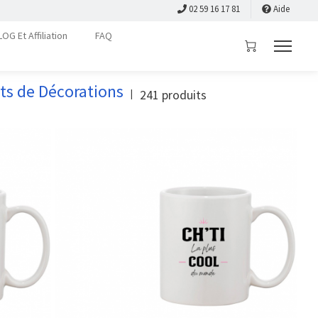
02 59 16 17 81
Aide
LOG Et Affiliation
FAQ
ets de Décorations
241
produits
|