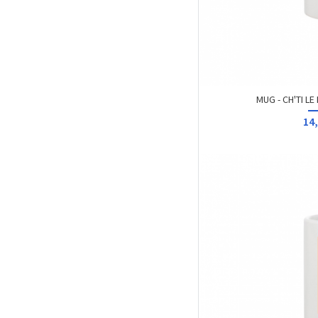
MUG - CH'TI LE
14,