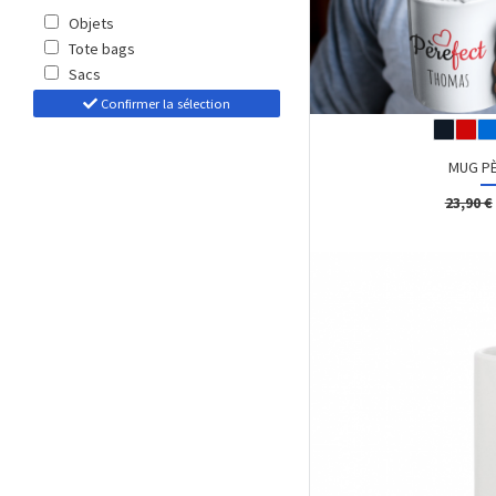
Objets
Tote bags
Sacs
Confirmer la sélection
MUG PÈ
23,90 €