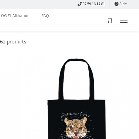
02 59 16 17 81
Aide
LOG Et Affiliation
FAQ
62
produits