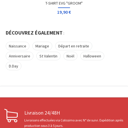
T-SHIRT EVG "GROOM"
19,90 €
DÉCOUVREZ ÉGALEMENT
:
Naissance
Mariage
Départ en retraite
Anniversaire
St Valentin
Noël
Halloween
D.Day
Livraison 24/48H
Livraisons effectuées via Colissimo avec N° de suivi. Expédition après
production sous 3 à 5 jours.