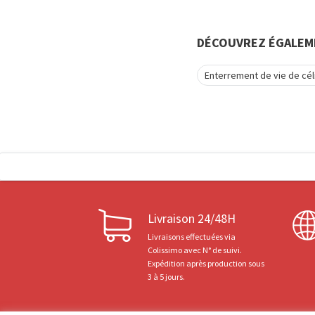
DÉCOUVREZ ÉGALEM
Enterrement de vie de cél
Livraison 24/48H
Livraisons effectuées via
Colissimo avec N° de suivi.
Expédition après production sous
3 à 5 jours.