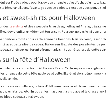
égliger l’idée cadeau pour Halloween originale qu’est l’achat d’un tote bag e
la fête. Par ailleurs, l’avantage avec ce cadeau, c’est que vous pouvez l’obt
s et sweat-shirts pour Halloween
our des
tee-shirts
et des sweat-shirts au design effrayant ? Il s’agit égaleme
’offrez devra enfiler un vêtement terrorisant. Pourquoi ne pas le lui donner 
e nombreux motifs pour cette soirée de bonbons. Mais souvent, le motif le p
rité avec cette idée de cadeau Halloween. Il existe des possibilités de per
adeaux originaux qui feront sûrement plaisir à vos hôtes lors de cette soir
s sur la fête d’Halloween
oule de la contraction « All Hallows Eve ». Cette expression anglaise veut
les origines de cette fête gauloise et celte. Elle était alors dénommée « la
uvelle année.
es brassages culturels, la fête d’Halloween évolue et devient une tradit
ada, en Irlande, etc. En outre, les masques, la citrouille et la chasse au
ures idées cadeaux d’Halloween.