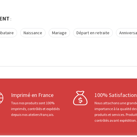
ENT
:
ibataire
Naissance
Mariage
Départ en retraite
Anniversa
Imprimé en France
100% Satisfaction
Tous nos produits sont 100%
Nous attachons une grand
imprimés, contrôlés et expédiés
importance à la qualité de
depuis nos ateliers français.
produits et services. Produi
contrôlés avant expédition.