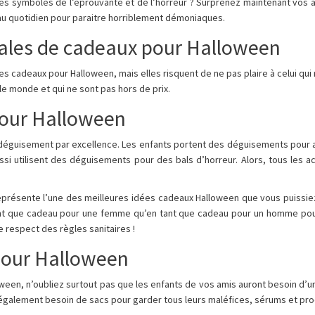
les symboles de l’éprouvante et de l’horreur ? Surprenez maintenant vos 
 au quotidien pour paraitre horriblement démoniaques.
nales de cadeaux pour Halloween
es cadeaux pour Halloween, mais elles risquent de ne pas plaire à celui qui
le monde et qui ne sont pas hors de prix.
our Halloween
u déguisement par excellence. Les enfants portent des déguisements pour 
ussi utilisent des déguisements pour des bals d’horreur. Alors, tous les
présente l’une des meilleures idées cadeaux Halloween que vous puissiez 
tant que cadeau pour une femme qu’en tant que cadeau pour un homme pou
e respect des règles sanitaires !
pour Halloween
een, n’oubliez surtout pas que les enfants de vos amis auront besoin d’un s
également besoin de sacs pour garder tous leurs maléfices, sérums et pr