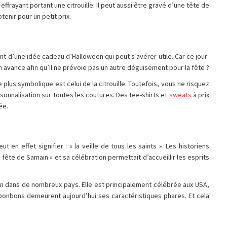
ffrayant portant une citrouille. Il peut aussi être gravé d’une tête de
enir pour un petit prix.
nt d’une idée cadeau d’Halloween qui peut s’avérer utile. Car ce jour-
en avance afin qu’il ne prévoie pas un autre déguisement pour la fête ?
lus symbolique est celui de la citrouille. Toutefois, vous ne risquez
sonnalisation sur toutes les coutures. Des tee-shirts et
sweats
à prix
ée.
 en effet signifier : « la veille de tous les saints ». Les historiens
 fête de Samain » et sa célébration permettait d’accueillir les esprits
ion dans de nombreux pays. Elle est principalement célébrée aux USA,
x bonbons demeurent aujourd’hui ses caractéristiques phares. Et cela