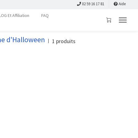
02 59 16 17 81
Aide
LOG Et Affiliation
FAQ
me d'Halloween
1
produits
|