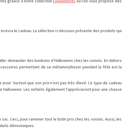
amis graâce à notre collection
Evènements
ou l'on vous propose des
 recevra le cadeau. La sélection ci-dessous présente des produits qui
aller demander des bonbons d’Halloween chez les voisins. En dehors
 accessoires permettant de se métamorphoser pendant la fête est la
avoir. Surtout que son prix n’est pas très élevé. Ce type de cadeau
r Halloween. Les enfants également l’apprécieront pour une chasse
ac. Ceci, pour ramener tout le butin pris chez les voisins. Aussi, les
oduits démoniaques.