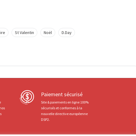
ire
St Valentin
Noël
D.Day
Paiement sécurisé
e
Site & paiements en ligne 100%
 nos
sécurisés et conformes à la
ts
nouvelle directive européenne
DSP2.