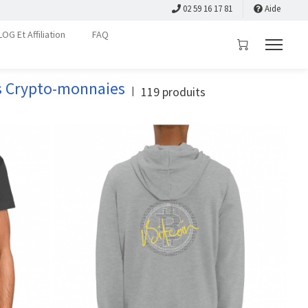
02 59 16 17 81
Aide
LOG Et Affiliation
FAQ
s Crypto-monnaies
119
produits
|