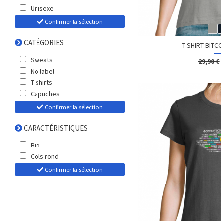
Unisexe
Confirmer la sélection
CATÉGORIES
T-SHIRT BITC
Sweats
29,90 €
No label
T-shirts
Capuches
Confirmer la sélection
CARACTÉRISTIQUES
Bio
Cols rond
Confirmer la sélection