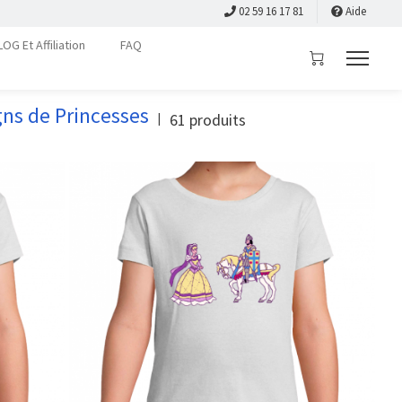
02 59 16 17 81
Aide
LOG Et Affiliation
FAQ
ns de Princesses
61
produits
|