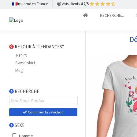
Imprimé en France
Avis clients 4.7/5
RECHERCHE...
Dé
RETOUR À "TENDANCES"
T-shirt
Sweatshirt
Mug
RECHERCHE
Confirmer la sélection
SEXE
Homme