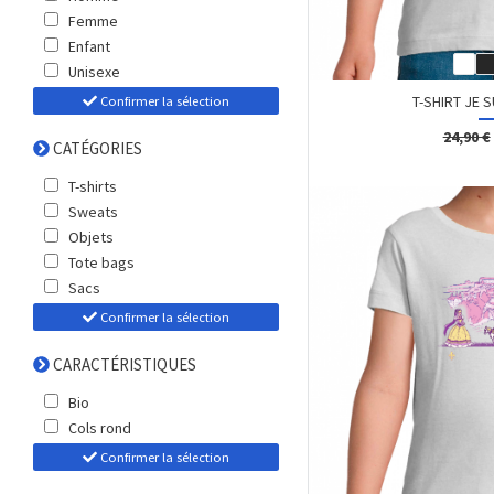
Femme
Enfant
Unisexe
T-SHIRT JE SU
Confirmer la sélection
24,90 €
CATÉGORIES
T-shirts
Sweats
Objets
Tote bags
Sacs
Confirmer la sélection
CARACTÉRISTIQUES
Bio
Cols rond
Confirmer la sélection