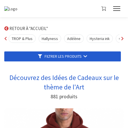
RETOUR À "ACCUEIL"
TROP & Plus
Hallyness
Adéène
Hysteria ink
Cloth
FILTRER LES PRODUITS
Découvrez des Idées de Cadeaux sur le
thème de l'Art
881
produits