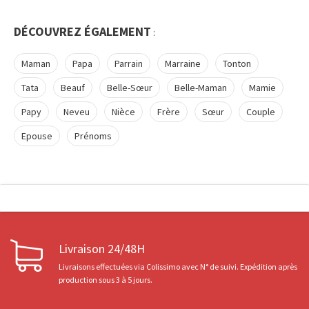
DÉCOUVREZ ÉGALEMENT
:
Maman
Papa
Parrain
Marraine
Tonton
Tata
Beauf
Belle-Sœur
Belle-Maman
Mamie
Papy
Neveu
Nièce
Frère
Sœur
Couple
Epouse
Prénoms
Livraison 24/48H
Livraisons effectuées via Colissimo avec N° de suivi. Expédition après
production sous 3 à 5 jours.