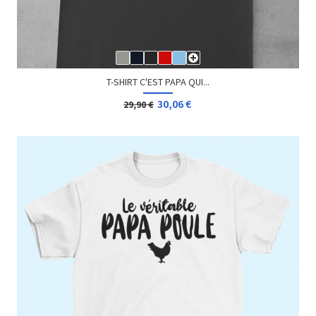
T-SHIRT C'EST PAPA QUI...
30,06 €
29,90 €